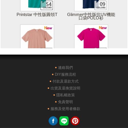
Printstar 中性版圓領T
Glimmer中性版抗UV機能
口袋POLO衫
Printstar 落肩寬版T
United Athle絲綢觸感排汗
T恤
連絡我們
DIY服務流程
付款及退款方式
出貨及退換貨說明
隱私權政策
免責聲明
POLONE1純棉短袖POLO
AG28000落肩重磅精梳棉
服務及使用者條款
衫
TEE