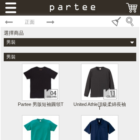
正面
選擇商品
男裝
男裝
Partee 男版短袖圓領T
United Athle頂級柔綿長袖
T