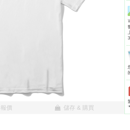
得報價
儲存 & 購買