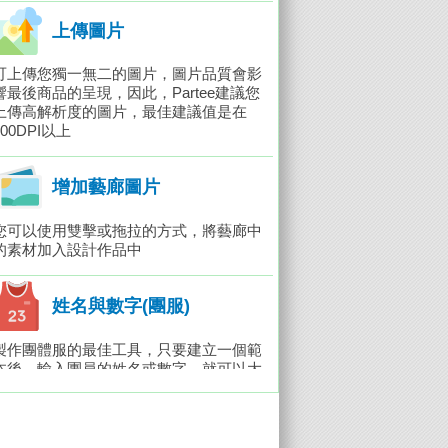
上傳圖片
可上傳您獨一無二的圖片，圖片品質會影
響最後商品的呈現，因此，Partee建議您
上傳高解析度的圖片，最佳建議值是在
300DPI以上
增加藝廊圖片
您可以使用雙擊或拖拉的方式，將藝廊中
的素材加入設計作品中
姓名與數字(團服)
製作團體服的最佳工具，只要建立一個範
本後，輸入團員的姓名或數字，就可以大
量製作出屬於每個人的專屬衣服，例如：
球服、班服等