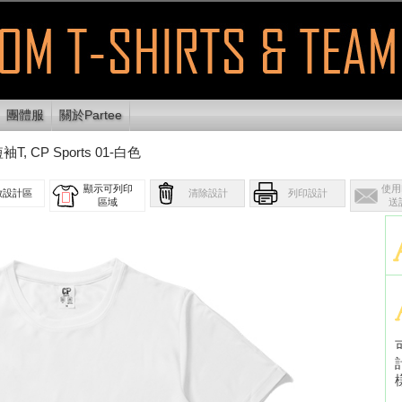
團體服
關於Partee
T, CP Sports 01-白色
顯示可列印
使用E
放設計區
清除設計
列印設計
區域
送