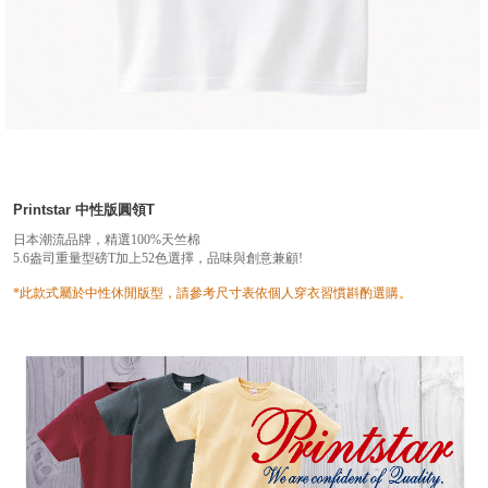
Printstar 中性版圓領T
日本潮流品牌，精選100%天竺棉
5.6盎司重量型磅T加上52色選擇，品味與創意兼顧!
*此款式屬於中性休閒版型，請參考尺寸表依個人穿衣習慣斟酌選購。