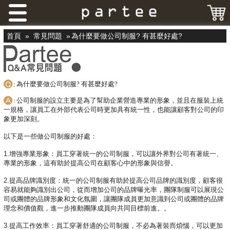
首頁
»
常見問題
»
為什麼要做公司制服? 有甚麼好處?
為什麼要做公司制服? 有甚麼好處?
公司制服的設立主要是為了幫助企業營造專業的形象，
並且在服裝上統
一規格，讓員工在外部代表公司時更加具有統一性，
也能讓顧客對公司的印
象更加深刻。
以下是一些做公司制服的好處：
1.增強專業形象：員工穿著統一的公司制服，
可以讓外界對公司有著統一、
專業的形象，
這有助於提高公司在顧客心中的形象與信譽。
2.提高品牌識別度：
統一的公司制服有助於提高公司品牌的識別度，
顧客很
容易就能夠識別出公司，從而增加公司的品牌曝光率，
團隊制服可以展現公
司或團體的品牌形象和文化氛圍，
讓團隊成員更加意識到公司或團體的品牌
理念和價值觀，
進一步推動團隊成員向共同目標前進。。
3.提高工作效率：員工穿著舒適的公司制服，不必為著裝而煩惱，
可以更加