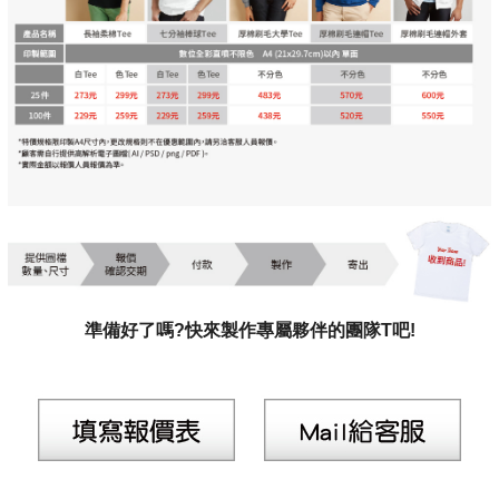
準備好了嗎?快來製作專屬夥伴的團隊T吧!
.