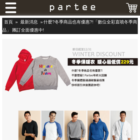
首頁
»
最新消息
»
什麼?冬季商品也有優惠?!「數位全彩直噴冬季商
品」 團訂全面優惠中!