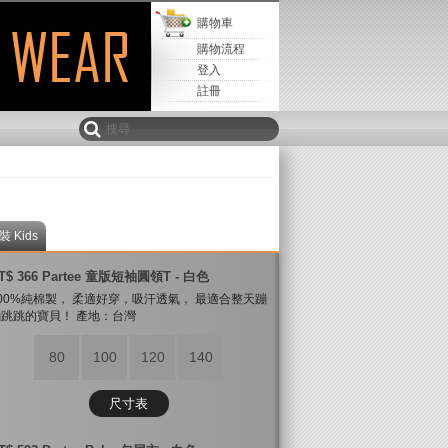
購物車
購物流程
登入
註冊
裝 Kids
T$ 366 Partee 童版短袖圓領T - 白色
00%純棉製， 柔適好穿，吸汗透氣， 最適合整天蹦
跳跳的寶貝！ 產地：台灣
80
100
120
140
尺寸表