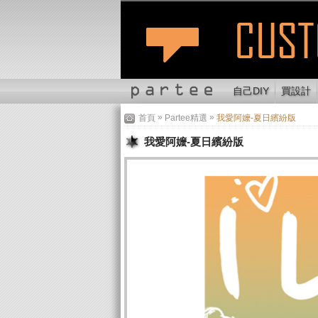
自己DIY
買設計
»
»
首頁
Partee精選
我愛阿嬤-夏日繽紛版
我愛阿嬤-夏日繽紛版