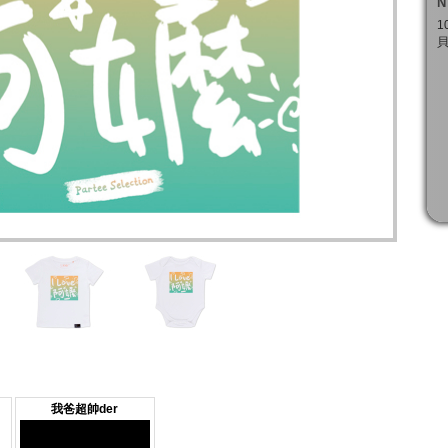
N
1
貝
我爸超帥der