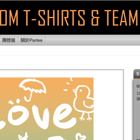
團體服
關於Partee
童
N
1
蹦