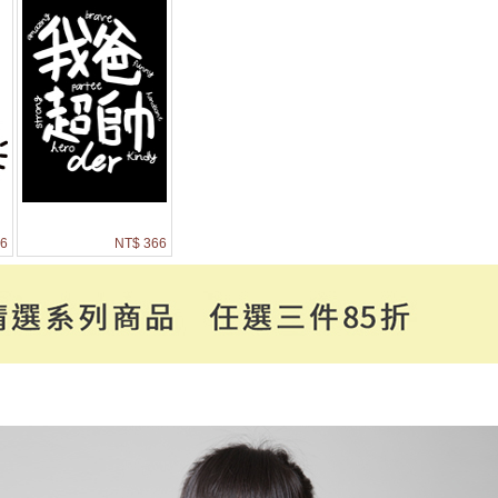
6
NT$ 366