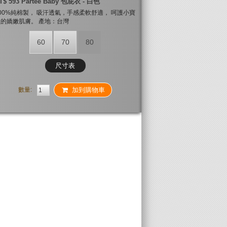
T$ 593 Partee Baby 包屁衣 - 白色
00%純棉製， 吸汗透氣，手感柔軟舒適， 呵護小寶
的嬌嫩肌膚。 產地：台灣
60
70
80
尺寸表
數量:
加到購物車