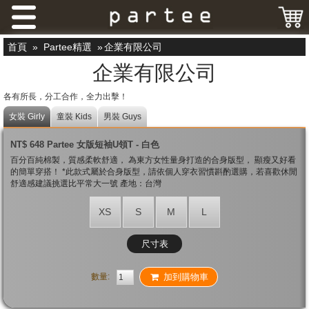
首頁
»
Partee精選
»
企業有限公司
企業有限公司
各有所長，分工合作，全力出擊！
女裝 Girly
童裝 Kids
男裝 Guys
NT$ 648 Partee 女版短袖U領T - 白色
百分百純棉製，質感柔軟舒適， 為東方女性量身打造的合身版型， 顯瘦又好看
的簡單穿搭！ *此款式屬於合身版型，請依個人穿衣習慣斟酌選購，若喜歡休閒
舒適感建議挑選比平常大一號 產地：台灣
XS
S
M
L
尺寸表
數量:
加到購物車