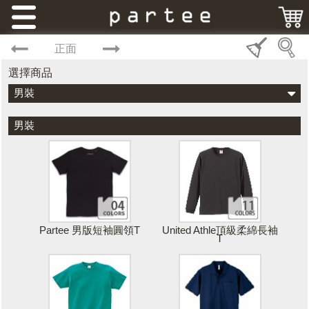
正面
選擇商品
男裝
男裝
Partee 男版短袖圓領T
United Athle頂級柔綿長袖
T