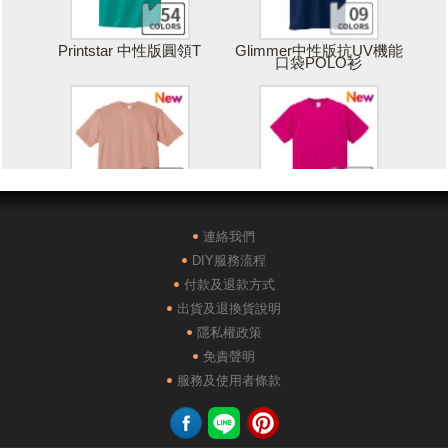
Printstar 中性版圓領T
Glimmer中性版抗UV機能
口袋POLO衫
Printstar 落肩寬版T
United Athle絲綢觸感排汗
T恤
連絡我們
DIY服務流程
付款及退款方式
出貨及退換貨說明
隱私權政策
免責聲明
POLONE1純棉短袖POLO
AG28000落肩重磅精梳棉
服務及使用者條款
衫
TEE