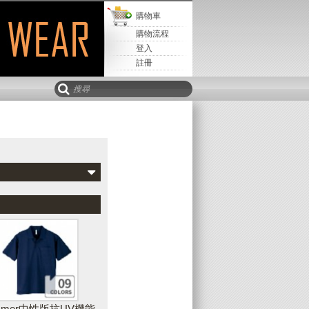
購物車
購物流程
登入
註冊
Mail寄
取回設計
儲存設計
該設計
新增水平文字
可以新增水平、垂直或弧形文字到您的設
計作品中，並且可隨時調整文字的字型、
樣式、顏色、輪廓等外觀
immer中性版抗UV機能