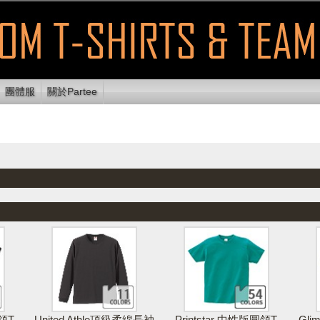
團體服
關於Partee
顯示可列印
使用E
放設計區
清除設計
列印設計
區域
送
領T
United Athle頂級柔綿長袖
Printstar 中性版圓領T
Gl