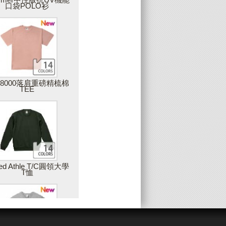
口袋POLO衫
上傳圖片
可上傳您獨一無二的圖片，圖片品質會影
響最後商品的呈現，因此，Partee建議您
上傳高解析度的圖片，最佳建議值是在
300DPI以上
28000落肩重磅精梳棉
TEE
增加藝廊圖片
您可以使用雙擊或拖拉的方式，將藝廊中
的素材加入設計作品中
姓名與數字(團服)
ted Athle T/C圓領大學
T恤
製作團體服的最佳工具，只要建立一個範
本後，輸入團員的姓名或數字，就可以大
量製作出屬於每個人的專屬衣服，例如：
球服、班服等