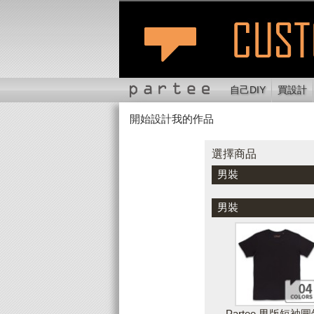
自己DIY
買設計
開始設計我的作品
選擇商品
切換位置
縮
選擇商品
男裝
顏色
男裝
Partee 男版短袖圓