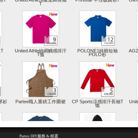
T
版T
United Athle絲綢觸感排汗
POLONE1純棉短袖
AG
T恤
POLO衫
棒球衫
Partee職人重磅工作圍裙
CP Sports涼感排汗長袖T
Uni
恤
得報價
儲存 & 購買
Partee DIY服務 & 精選