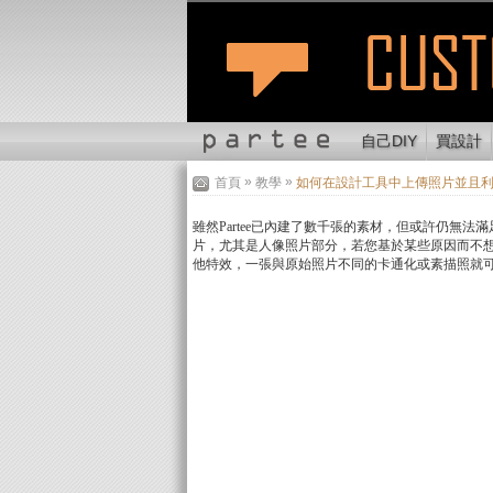
自己DIY
買設計
»
»
首頁
教學
如何在設計工具中上傳照片並且利
雖然Partee已內建了數千張的素材，但或許仍
片，尤其是人像照片部分，若您基於某些原因而不
他特效，一張與原始照片不同的卡通化或素描照就