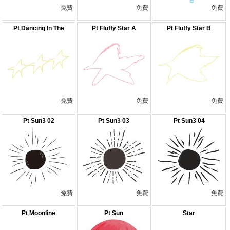
免費
免費
免費
Pt Dancing In The
Pt Fluffy Star A
Pt Fluffy Star B
Univers
免費
免費
免費
Pt Sun3 02
Pt Sun3 03
Pt Sun3 04
免費
免費
免費
Pt Moonline
Pt Sun
Star