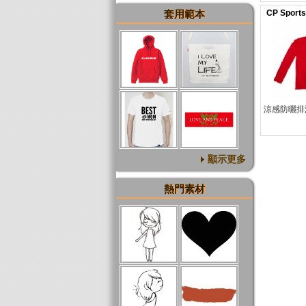
考尺寸表依
酌選購。
CP Spo
套用範本
涼感防曬排
顯示更多
熱門素材