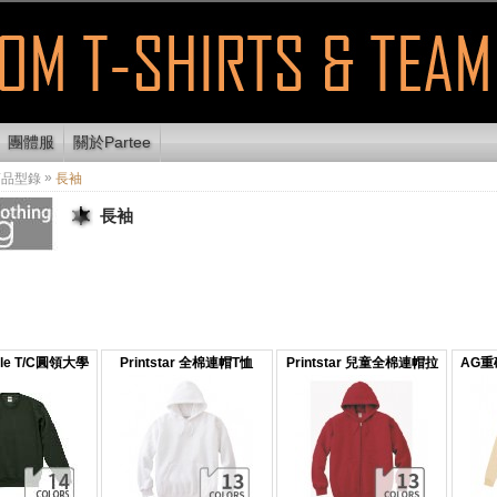
團體服
關於Partee
»
商品型錄
長袖
長袖
thle T/C圓領大學
Printstar 全棉連帽T恤
Printstar 兒童全棉連帽拉
AG
T恤
鍊外套