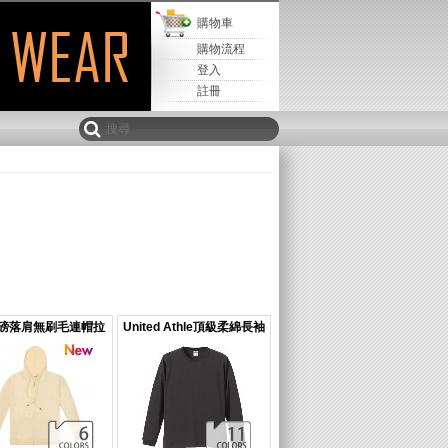
購物車
購物流程
登入
註冊
重磅落肩無刷毛連帽拉
United Athle頂級柔綿長袖
鍊外套
T