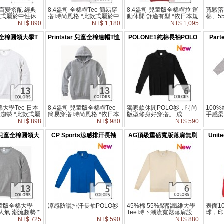
百變搭配 經典
8.4盎司 全棉帽Tee 簡易穿
8.4盎司 兒童版全棉帽拉 運
寬鬆落
此款式屬於中性休
搭 時尚風格 *此款式屬於中
動休閒 舒適有型 *依日本規
棉、5
參考尺寸表依個
性休閒版型，請參考尺寸表
定基於安全考量，兒童尺寸
穿出
NT$ 890
NT$ 1,180
NT$ 1,095
斟酌選購。
依個人穿衣習慣斟酌選購。
100-150cm無附帽繩
尚層
ar 全棉圓領大學T
Printstar 兒童全棉連帽T恤
POLONE1純棉長袖POLO
Par
衫
棉大學Tee 日本
8.4盎司 兒童版全棉帽Tee
獨家款休閒POLO衫，時尚
100
趨勢 *此款式屬
簡易穿搭 時尚風格 *依日本
版型修身好穿搭。 成
手感柔
版型，請參考尺
規定基於安全考量，兒童尺
分:100% Cotton 布料 *此
貝的嬌
NT$ 898
NT$ 980
NT$ 590
穿衣習慣斟酌選
寸100-150cm無附帽繩
款式屬於中性休閒版型，請
灣
參考尺寸表依個人穿衣習慣
ar 兒童全棉圓領大
CP Sports涼感排汗長袖
AG頂級重磅寬版落肩無刷
Unit
斟酌選購。
學T
POLO衫
毛大學T恤
兒童版全棉大學
涼感防曬排汗長袖POLO衫
45%棉 55%聚酯纖維大學
表面1
超人氣 潮流趨勢 *
Tee 時下潮流寬鬆落肩設
球，印
兒童版型，請參
計，打造Oversize穿搭風格
式屬
NT$ 725
NT$ 590
NT$ 880