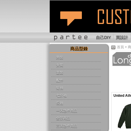
自己DIY
買設計
»
首頁
商品型錄
男裝
女裝
童裝
配件
短袖
United A
七分袖
長袖
一天急件商品
全部商品
三天急件商品