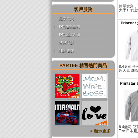
簡單實穿，
客戶服務
大學T *
閒版型，請
人穿衣習慣
最新消息
Printst
DIY服務說明
DIY設計教學
常見問題
我的帳號
PARTEE 精選熱門商品
8.4盎司 全
超人氣 潮流
於中性休閒
寸表依個人
購。
Printst
8.4盎司 
顯示更多
Tee 日本
此款式屬於