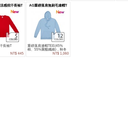
個人穿衣習慣斟
*此款式屬於中性休閒版
考尺
型，請參考尺寸表依個人穿
酌選
rts涼感排汗長袖T
AG重磅落肩無刷毛連帽T
衣習慣斟酌選購。
恤
恤
汗長袖T
重磅落肩連帽TEE(45%
棉、55%聚酯纖維)，秋冬
必備單品。 寬鬆落肩版
NT$ 445
NT$ 1,060
型，男女皆可輕鬆駕馭，穿
出休閒又有型的潮流質感。