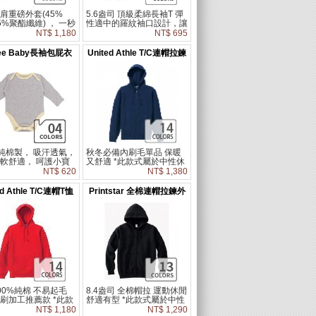
肩重磅外套(45%
5.6盎司 頂級柔綿長袖T 彈
5%聚酯纖維) ， 一秒
性適中的羅紋袖口設計，讓
潮流感，舒適又兼具時
搭配更顯層次 *此款式屬於
NT$ 1,180
NT$ 695
次。
中性休閒版型，請參考尺寸
表依個人穿衣習慣斟酌選
tee Baby長袖包屁衣
United Athle T/C連帽拉鍊
購。
外套
%純棉製， 吸汗透氣，
秋冬必備內刷毛單品 保暖
軟舒適， 呵護小寶
又舒適 *此款式屬於中性休
嫩肌膚。 產地：台
閒版型，請參考尺寸表依個
NT$ 620
NT$ 1,380
人穿衣習慣斟酌選購。
ed Athle T/C連帽T恤
Printstar 全棉連帽拉鍊外
套
00%純棉 不易起毛
8.4盎司 全棉帽拉 運動休閒
刷加工推薦款 *此款
舒適有型 *此款式屬於中性
於中性休閒版型，請參
休閒版型，請參考尺寸表依
NT$ 1,180
NT$ 1,290