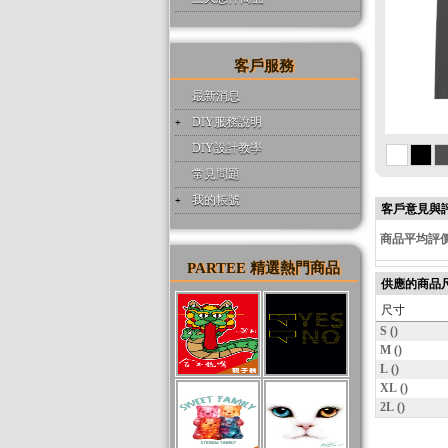
客戶服務
最新消息
DIY服務說明
DIY設計教學
常見問題
我的帳號
客戶意見與
商品平均評
PARTEE 精選熱門商品
供應的商品
尺寸
S ()
M ()
L ()
XL ()
2L ()