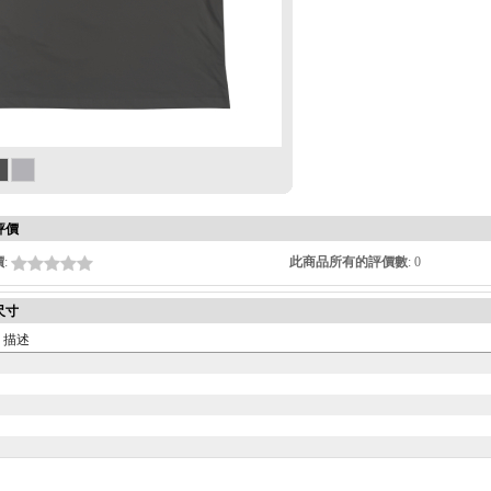
評價
價
:
此商品所有的評價數
: 0
尺寸
描述