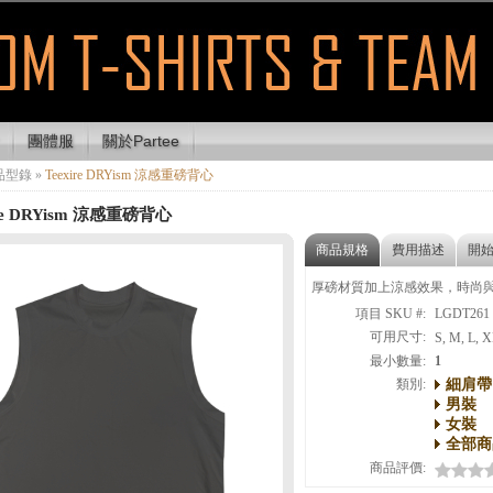
團體服
關於Partee
品型錄
»
Teexire DRYism 涼感重磅背心
ire DRYism 涼感重磅背心
商品規格
費用描述
開
厚磅材質加上涼感效果，時尚
項目 SKU #:
LGDT261
可用尺寸:
S, M, L, X
最小數量:
1
細肩帶
類別:
男裝
女裝
全部商
商品評價: