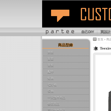
自己DIY
買設計
首頁
»
商
商品型錄
Teex
男裝
女裝
童裝
配件
短袖
七分袖
長袖
一天急件商品
全部商品
三天急件商品