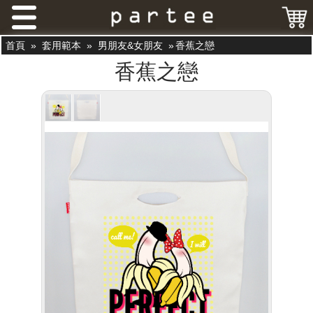
首頁
»
套用範本
»
男朋友&女朋友
»
香蕉之戀
香蕉之戀