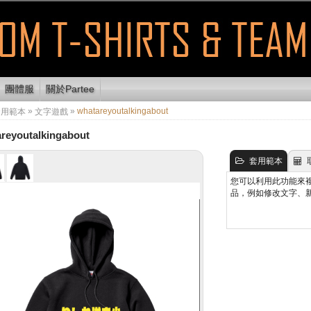
團體服
關於Partee
»
»
whatareyoutalkingabout
套用範本
文字遊戲
reyoutalkingabout
套用範本
您可以利用此功能來
品，例如修改文字、