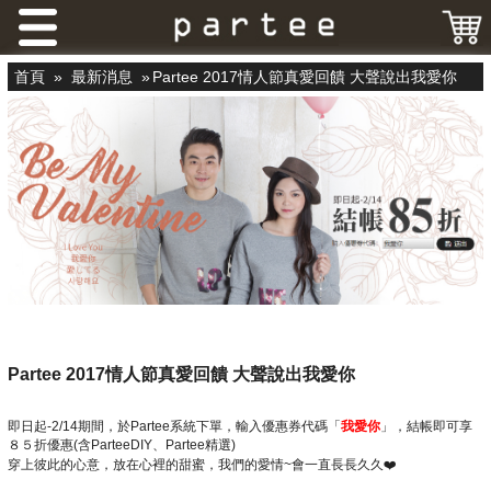
首頁
»
最新消息
»
Partee 2017情人節真愛回饋 大聲說出我愛你
Partee 2017情人節真愛回饋 大聲說出我愛你
即日起-2/14期間，於Partee系統下單，輸入優惠券代碼「
我愛你
」，結帳即可享
８５折優惠(含ParteeDIY、Partee精選)
穿上彼此的心意，放在心裡的甜蜜，我們的愛情~會一直長長久久❤️