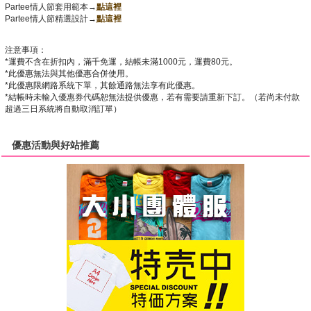
Partee情人節套用範本→
點這裡
Partee情人節精選設計→
點這裡
注意事項：
*運費不含在折扣內，滿千免運，結帳未滿1000元，運費80元。
*此優惠無法與其他優惠合併使用。
*此優惠限網路系統下單，其餘通路無法享有此優惠。
*結帳時未輸入優惠券代碼恕無法提供優惠，若有需要請重新下訂。（若尚未付款
超過三日系統將自動取消訂單）
優惠活動與好站推薦