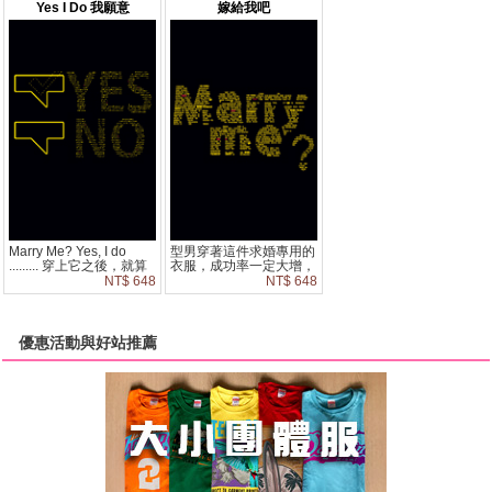
Yes I Do 我願意
嫁給我吧
Marry Me? Yes, I do
型男穿著這件求婚專用的
......... 穿上它之後，就算
衣服，成功率一定大增，
有千言萬語，就在這一刻
當對方答應時，可以送上
NT$ 648
NT$ 648
什麼都不用再多說了....
Partee 的 Yes I do 我願
意 T-Shirt 馬上宣告全世
界，你們是當下最幸福的
人。
優惠活動與好站推薦