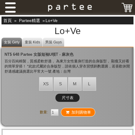
首頁
»
Partee精選
»
Lo+Ve
Lo+Ve
女裝 Girly
童裝 Kids
男裝 Guys
NT$ 648 Partee 女版短袖U領T - 麻灰色
百分百純棉製，質感柔軟舒適， 為東方女性量身打造的合身版型， 顯瘦又好看
的簡單穿搭！ *此款式屬於合身版型，請依個人穿衣習慣斟酌選購，若喜歡休閒
舒適感建議挑選比平常大一號 產地：台灣
XS
S
M
L
尺寸表
數量:
加到購物車