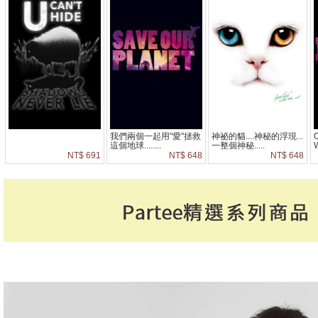
我們兩個一起用"愛"拯救
神祕的貓....神秘的浮現...
O
這個地球........
一整個神秘.....
W
NT$ 691
NT$ 648
NT$ 648