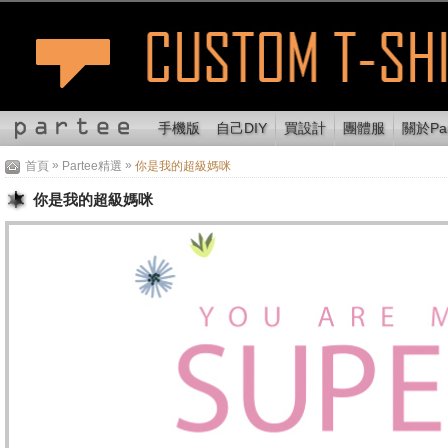
手機版
自己DIY
買設計
團體服
關於Par
»
»
首頁
Partee精選
你是我的超級媽咪
你是我的超級媽咪