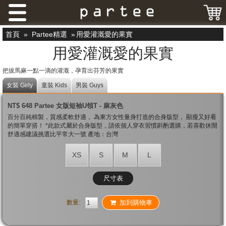
首頁
»
Partee精選
»
用愛灌溉愛的果實
用愛灌溉愛的果實
把拔馬麻一點一滴的灌溉，孕育出芬芳的果實
女裝 Girly
童裝 Kids
男裝 Guys
NT$ 648 Partee 女版短袖U領T - 麻灰色
百分百純棉製，質感柔軟舒適， 為東方女性量身打造的合身版型， 顯瘦又好看
的簡單穿搭！ *此款式屬於合身版型，請依個人穿衣習慣斟酌選購，若喜歡休閒
舒適感建議挑選比平常大一號 產地：台灣
XS
S
M
L
尺寸表
數量:
加到購物車