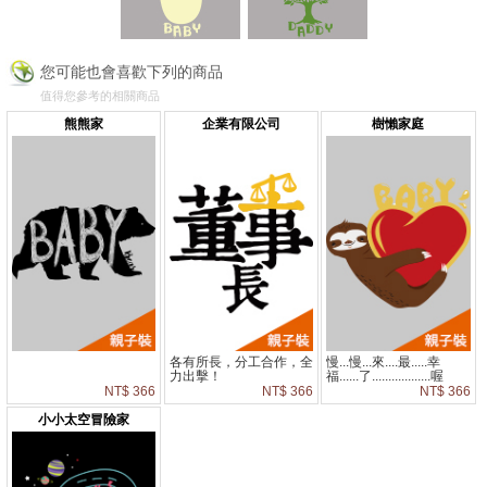
您可能也會喜歡下列的商品
值得您參考的相關商品
熊熊家
企業有限公司
樹懶家庭
各有所長，分工合作，全
慢...慢...來....最.....幸
力出擊！
福......了..................喔
NT$ 366
NT$ 366
NT$ 366
小小太空冒險家