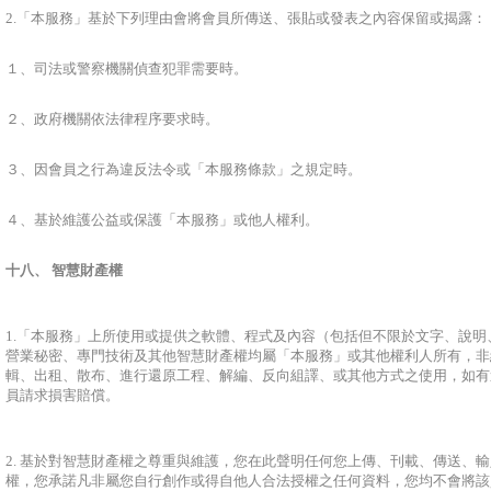
2.「本服務」基於下列理由會將會員所傳送、張貼或發表之內容保留或揭露：
１、司法或警察機關偵查犯罪需要時。
２、政府機關依法律程序要求時。
３、因會員之行為違反法令或「本服務條款」之規定時。
４、基於維護公益或保護「本服務」或他人權利。
十八、 智慧財產權
1.「本服務」上所使用或提供之軟體、程式及內容（包括但不限於文字、說
營業秘密、專門技術及其他智慧財產權均屬「本服務」或其他權利人所有，非
輯、出租、散布、進行還原工程、解編、反向組譯、或其他方式之使用，如有
員請求損害賠償。
2. 基於對智慧財產權之尊重與維護，您在此聲明任何您上傳、刊載、傳送、
權，您承諾凡非屬您自行創作或得自他人合法授權之任何資料，您均不會將該