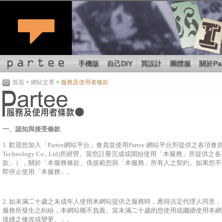
手機版
自己DIY
買設計
團體服
關於Par
»
»
首頁
網站文章
服務及使用者條款
一、認知與接受條款
1. 歡迎您加入「Partee網站平台」會員並使用Partee 網站平台所提供之各
Technology Co., Ltd)所經營。當您註冊完成或開始使用「本服務
款」），關於「本服務條款」係規範您與「本服務」所有人之契約。如果您不
即停止使用「本服務」。
2. 如未滿二十歲之未成年人使用本網站提供之服務時，應得法定代理人同
服務所發生之糾紛，本網站概不負責。當未滿二十歲的您使用或繼續使用本網站
後續之修改或變更。」。