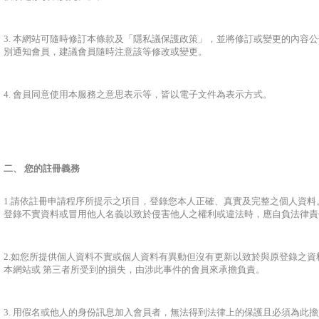
3. 本網站可隨時修訂本條款及「隱私議保護政策」，並將修訂或變更的內容
別通知會員，建議會員隨時注意該等修改或變更。
4. 會員同意使用本服務之意思表示等，皆以電子文件為表示方式。
二、 您的註冊義務
1.請依註冊申請程序所提示之項目，登錄您本人正確、真實及完整之個人資
登錄不實資料或冒用他人名義以致於侵害他人之權利或違法時，應自負法律責
2.如您所提供個人資料不實或個人資料有異動但沒有更新以致於與原登錄之
本網站或 第三者所受到的損失，由涉此事件的會員來承擔負責。
3. 用假名或他人的身份訊息加入會員者，無法得到法律上的保護且必須為此