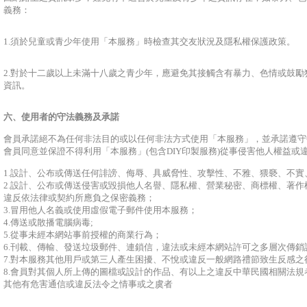
義務：
1.須於兒童或青少年使用「本服務」時檢查其交友狀況及隱私權保護政策。
2.對於十二歲以上未滿十八歲之青少年，應避免其接觸含有暴力、色情或鼓
資訊。
六、使用者的守法義務及承諾
會員承諾絕不為任何非法目的或以任何非法方式使用「本服務」，並承諾遵守
會員同意並保證不得利用「本服務」(包含DIY印製服務)從事侵害他人權益或
1.設計、公布或傳送任何誹謗、侮辱、具威脅性、攻擊性、不雅、猥褻、不
2.設計、公布或傳送侵害或毀損他人名譽、隱私權、營業秘密、商標權、著
違反依法律或契約所應負之保密義務；
3.冒用他人名義或使用虛假電子郵件使用本服務；
4.傳送或散播電腦病毒;
5.從事未經本網站事前授權的商業行為；
6.刊載、傳輸、發送垃圾郵件、連鎖信，違法或未經本網站許可之多層次傳
7.對本服務其他用戶或第三人產生困擾、不悅或違反一般網路禮節致生反感之
8.會員對其個人所上傳的圖檔或設計的作品、有以上之違反中華民國相關法
其他有危害通信或違反法令之情事或之虞者