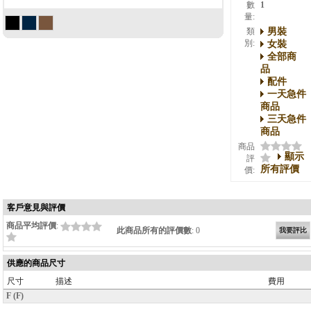
數
1
量:
男裝
類
別:
女裝
全部商
品
配件
一天急件
商品
三天急件
商品
商品
顯示
評
所有評價
價:
客戶意見與評價
商品平均評價
:
此商品所有的評價數
: 0
我要評比
供應的商品尺寸
尺寸
描述
費用
F (F)