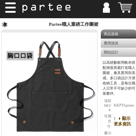
Partee職人重磅工作圍裙
商品規格
費用描述
開始設計
以高磅數耐用帆布搭
配俐落剪裁打造職人
圍裙，兼具實用與美
感。多口袋設計方便
收納工具，是每位職
人日常不可缺少的可
靠夥伴。
項目
KKPTAprons
SKU
#:
可用
顯示
F
尺
更多資訊
寸:
最小