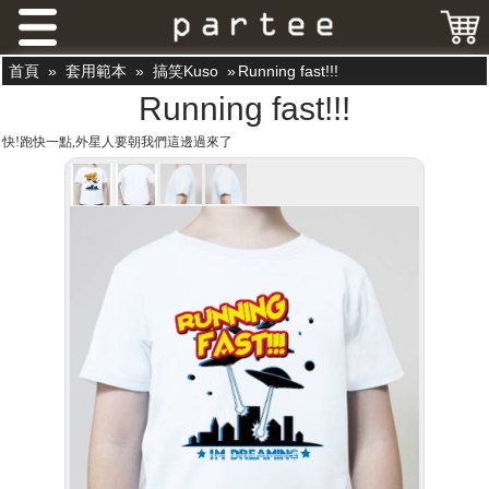
首頁
»
套用範本
»
搞笑Kuso
»
Running fast!!!
Running fast!!!
快!跑快一點,外星人要朝我們這邊過來了