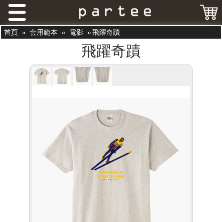
首頁
»
套用範本
»
電影
»
飛躍奇蹟
飛躍奇蹟