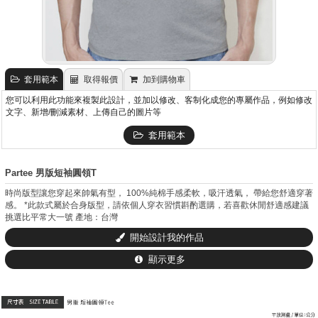
套用範本
取得報價
加到購物車
您可以利用此功能來複製此設計，並加以修改、客制化成您的專屬作品，例如修改
文字、新增/刪減素材、上傳自己的圖片等
套用範本
Partee 男版短袖圓領T
時尚版型讓您穿起來帥氣有型， 100%純棉手感柔軟，吸汗透氣， 帶給您舒適穿著
感。 *此款式屬於合身版型，請依個人穿衣習慣斟酌選購，若喜歡休閒舒適感建議
挑選比平常大一號 產地：台灣
開始設計我的作品
顯示更多