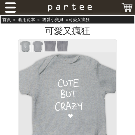
首頁
»
套用範本
»
親愛小寶貝
»
可愛又瘋狂
可愛又瘋狂