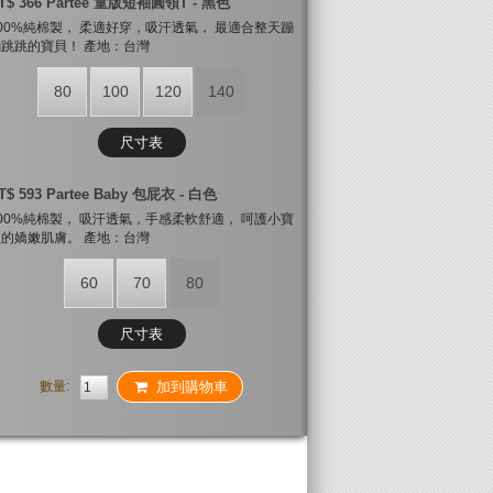
T$ 366 Partee 童版短袖圓領T - 黑色
00%純棉製， 柔適好穿，吸汗透氣， 最適合整天蹦
跳跳的寶貝！ 產地：台灣
80
100
120
140
尺寸表
T$ 593 Partee Baby 包屁衣 - 白色
00%純棉製， 吸汗透氣，手感柔軟舒適， 呵護小寶
的嬌嫩肌膚。 產地：台灣
60
70
80
尺寸表
數量:
加到購物車