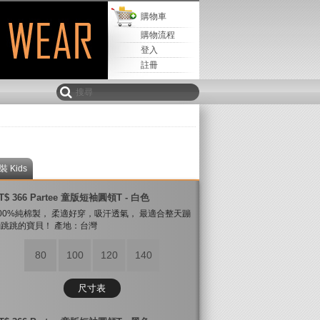
購物車
購物流程
登入
註冊
裝 Kids
T$ 366 Partee 童版短袖圓領T - 白色
00%純棉製， 柔適好穿，吸汗透氣， 最適合整天蹦
跳跳的寶貝！ 產地：台灣
80
100
120
140
尺寸表