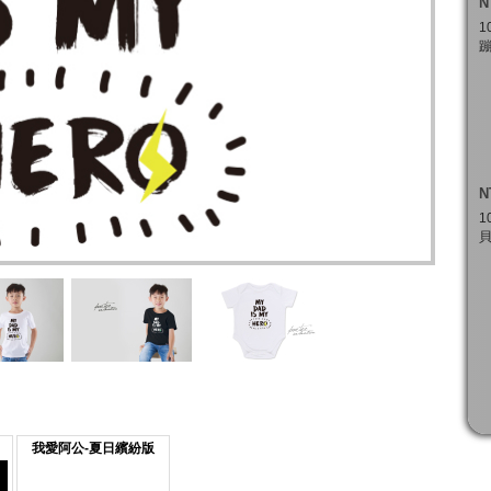
N
1
蹦
N
1
貝
我愛阿公-夏日繽紛版