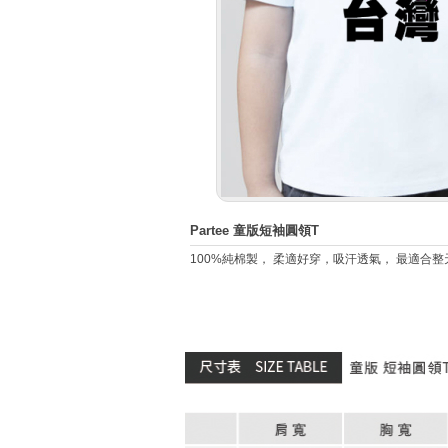
Partee 童版短袖圓領T
100%純棉製， 柔適好穿，吸汗透氣， 最適合