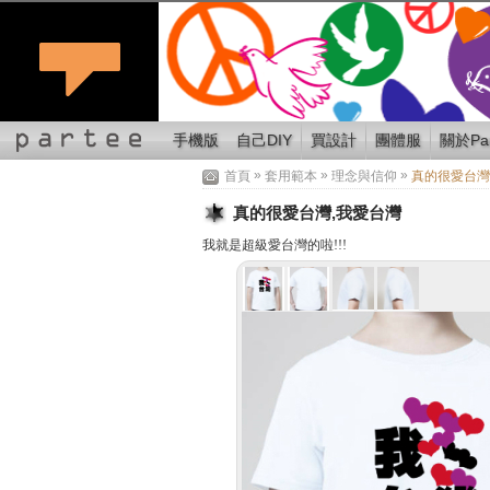
手機版
自己DIY
買設計
團體服
關於Par
»
»
»
首頁
套用範本
理念與信仰
真的很愛台灣
真的很愛台灣,我愛台灣
我就是超級愛台灣的啦!!!