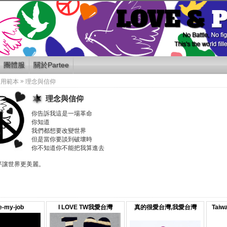
團體服
關於Partee
»
套用範本
理念與信仰
理念與信仰
你告訴我這是一場革命
你知道
我們都想要改變世界
但是當你要談到破壞時
你不知道你不能把我算進去
平讓世界更美麗。
ve-my-job
I LOVE TW我愛台灣
真的很愛台灣,我愛台灣
Tai