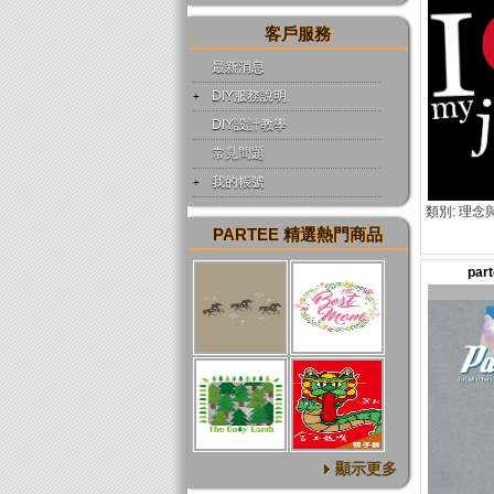
客戶服務
最新消息
DIY服務說明
DIY設計教學
常見問題
我的帳號
類別: 理念
PARTEE 精選熱門商品
par
顯示更多