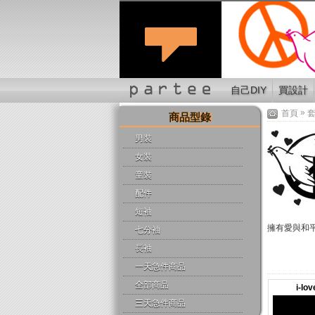
自己DIY
買設計
»
首頁
商品型錄
男裝
女裝
童裝
配件
短袖
擁有愛與和
七分袖
長袖
一天急件商品
全部商品
i-lo
三天急件商品