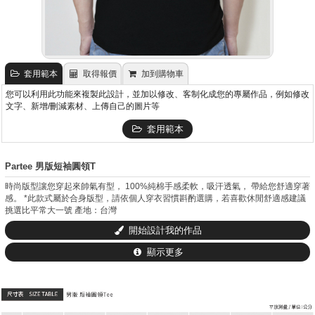
套用範本
取得報價
加到購物車
您可以利用此功能來複製此設計，並加以修改、客制化成您的專屬作品，例如修改
文字、新增/刪減素材、上傳自己的圖片等
套用範本
Partee 男版短袖圓領T
時尚版型讓您穿起來帥氣有型， 100%純棉手感柔軟，吸汗透氣， 帶給您舒適穿著
感。 *此款式屬於合身版型，請依個人穿衣習慣斟酌選購，若喜歡休閒舒適感建議
挑選比平常大一號 產地：台灣
開始設計我的作品
顯示更多