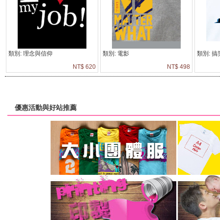
類別: 理念與信仰
類別: 電影
類別: 搞
NT$ 620
NT$ 498
優惠活動與好站推薦