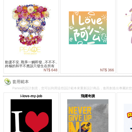
動盪不安..戰爭一觸即發...不不不..
終極的和平不應該只發生在所有
的人死了之後..就在這個當下就能
NT$ 648
NT$ 366
達到和平。
套用範本
Partee的設計創意，您可以利用這些設計範本來重新設計商品，進而創造出專屬於
i-love-my-job
飛躍奇蹟