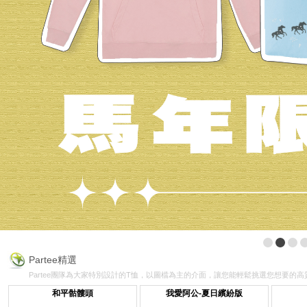
Partee精選
Partee團隊為大家特別設計的T恤，以圖檔為主的介面，讓您能輕鬆挑選您想要的高質
和平骷髏頭
我愛阿公-夏日繽紛版