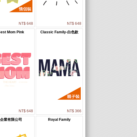
NT$ 648
NT$ 648
Best Mom Pink
Classic Family-白色款
NT$ 648
NT$ 366
企業有限公司
Royal Family