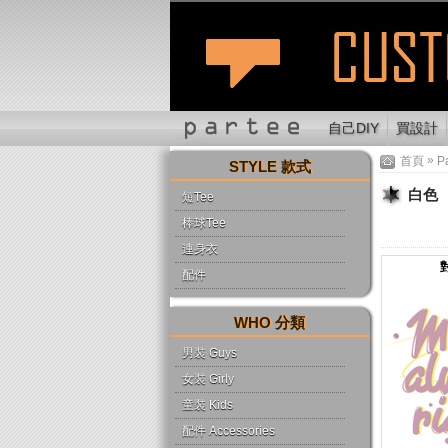
自己DIY
買設計
»
首頁
P
STYLE 款式
白色
短Tee
棒球Tee
連身衣
配件
WHO 分類
男裝 Guys
女裝 Girly
童裝 Kids
配件 Accessories