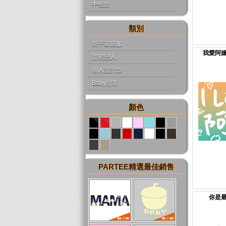
中性款
類別
親子家庭服
我愛阿嬤
甜蜜戀人
個人設計款
Baby兒童
顏色
PARTEE精選最佳銷售
你是最