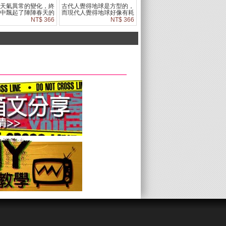
年天氣異常的變化，終
古代人覺得地球是方型的，
氣中飄起了陣陣春天的
而現代人覺得地球好像有耗
。想大嚐一口春天的感
竭不盡的資源，而未來的人
NT$ 366
NT$ 366
想穿著"春天"在街上
會覺得地球是怎樣的呢? 古
。
代人、現代人、未來人、但
一個地球。