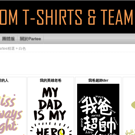
團體服
關於Partee
»
artee精選
白色
對的人
我的英雄老爸
我爸超帥der