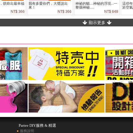
，烘焙出最幸福
我有多愛你們，大聲說出
神祕的貓....神秘的浮現...一
這些
來！
整個神秘.....
於空
味道
NT$ 366
NT$ 366
NT$ 648
覺，也
走走
顯示更多
Partee DIY服務 & 精選
服務說明