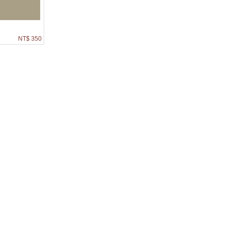
NT$ 350