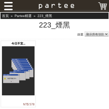
首頁
»
Partee精選
»
223_煙黑
223_煙黑
篩選:
今日不宜...
NT$ 578